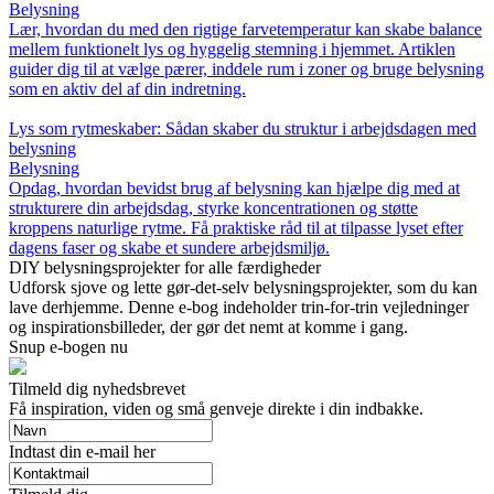
Belysning
Lær, hvordan du med den rigtige farvetemperatur kan skabe balance
mellem funktionelt lys og hyggelig stemning i hjemmet. Artiklen
guider dig til at vælge pærer, inddele rum i zoner og bruge belysning
som en aktiv del af din indretning.
Lys som rytmeskaber: Sådan skaber du struktur i arbejdsdagen med
belysning
Belysning
Opdag, hvordan bevidst brug af belysning kan hjælpe dig med at
strukturere din arbejdsdag, styrke koncentrationen og støtte
kroppens naturlige rytme. Få praktiske råd til at tilpasse lyset efter
dagens faser og skabe et sundere arbejdsmiljø.
DIY belysningsprojekter for alle færdigheder
Udforsk sjove og lette gør-det-selv belysningsprojekter, som du kan
lave derhjemme. Denne e-bog indeholder trin-for-trin vejledninger
og inspirationsbilleder, der gør det nemt at komme i gang.
Snup e-bogen nu
Tilmeld dig nyhedsbrevet
Få inspiration, viden og små genveje direkte i din indbakke.
Indtast din e-mail her