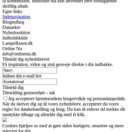
få kommission. Indholdet må kun anvendes med forudgående
skriftlig aftale.
Egne links
Sidenavigation
Blogindlæg
Dataarkiv
Nyhedssektion
Indholdskilde
LampeBasen.dk
Online Nu
info@onlinenu.dk
Tilmeld dig nyhedsbrevet
Få inspiration, viden og små genveje direkte i din indbakke.
Indtast din e-mail her
Tilmeld dig
Tilmelding gennemført – tak
Jeg accepterer hjemmesidens brugervilkår og persondatapolitik.
Når du skriver dig op til vores nyhedsbrev, accepterer du vores
regler for databehandling og brug. Du kan til enhver tid trække dit
samtykke tilbage og afmelde dig med ét klik.
Cookies hjælper os med at gøre siden hurtigere, smartere og mere
relevant for dig.