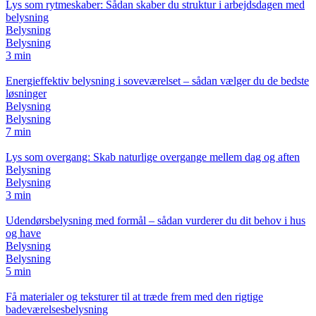
Lys som rytmeskaber: Sådan skaber du struktur i arbejdsdagen med
belysning
Belysning
Belysning
3 min
Energieffektiv belysning i soveværelset – sådan vælger du de bedste
løsninger
Belysning
Belysning
7 min
Lys som overgang: Skab naturlige overgange mellem dag og aften
Belysning
Belysning
3 min
Udendørsbelysning med formål – sådan vurderer du dit behov i hus
og have
Belysning
Belysning
5 min
Få materialer og teksturer til at træde frem med den rigtige
badeværelsesbelysning