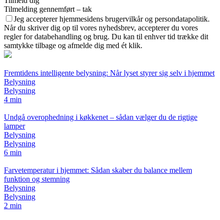
Tilmeld dig
Tilmelding gennemført – tak
Jeg accepterer hjemmesidens brugervilkår og persondatapolitik.
Når du skriver dig op til vores nyhedsbrev, accepterer du vores
regler for databehandling og brug. Du kan til enhver tid trække dit
samtykke tilbage og afmelde dig med ét klik.
Fremtidens intelligente belysning: Når lyset styrer sig selv i hjemmet
Belysning
Belysning
4 min
Undgå overophedning i køkkenet – sådan vælger du de rigtige
lamper
Belysning
Belysning
6 min
Farvetemperatur i hjemmet: Sådan skaber du balance mellem
funktion og stemning
Belysning
Belysning
2 min