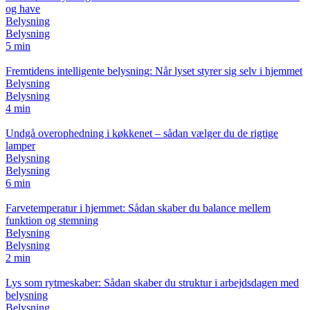
og have
Belysning
Belysning
5 min
Fremtidens intelligente belysning: Når lyset styrer sig selv i hjemmet
Belysning
Belysning
4 min
Undgå overophedning i køkkenet – sådan vælger du de rigtige
lamper
Belysning
Belysning
6 min
Farvetemperatur i hjemmet: Sådan skaber du balance mellem
funktion og stemning
Belysning
Belysning
2 min
Lys som rytmeskaber: Sådan skaber du struktur i arbejdsdagen med
belysning
Belysning