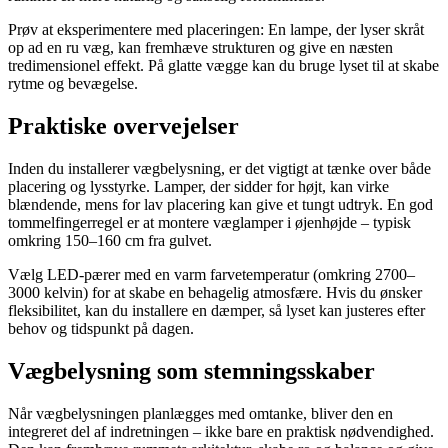
Prøv at eksperimentere med placeringen: En lampe, der lyser skråt
op ad en ru væg, kan fremhæve strukturen og give en næsten
tredimensionel effekt. På glatte vægge kan du bruge lyset til at skabe
rytme og bevægelse.
Praktiske overvejelser
Inden du installerer vægbelysning, er det vigtigt at tænke over både
placering og lysstyrke. Lamper, der sidder for højt, kan virke
blændende, mens for lav placering kan give et tungt udtryk. En god
tommelfingerregel er at montere væglamper i øjenhøjde – typisk
omkring 150–160 cm fra gulvet.
Vælg LED-pærer med en varm farvetemperatur (omkring 2700–
3000 kelvin) for at skabe en behagelig atmosfære. Hvis du ønsker
fleksibilitet, kan du installere en dæmper, så lyset kan justeres efter
behov og tidspunkt på dagen.
Vægbelysning som stemningsskaber
Når vægbelysningen planlægges med omtanke, bliver den en
integreret del af indretningen – ikke bare en praktisk nødvendighed.