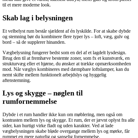
til et mere moderne look.
Skab lag i belysningen
Et velbelyst rum består sjældent af én lyskilde. For at skabe dybde
og stemning bør du kombinere flere typer lys – loft, væg, gulv og
bord – så de supplerer hinanden.
Vægbelysning fungerer bedst som en del af et lagdelt lysdesign.
Brug den til at fremhæve bestemte zoner, som fx et kunstværk, en
strukturvæg eller et hjørne, du ønsker at trække opmærksomheden
mod. Når væglys kombineres med dæmpbare loftslamper, kan du
nemt skifte mellem funktionelt arbejdslys og hyggelig
aftenstemning.
Lys og skygge – nøglen til
rumfornemmelse
Dybde i et rum handler ikke kun om møblering, men også om
kontrasten mellem lys og skygge. Et rum, der er jævnt oplyst fra alle
sider, kan hurtigt virke fladt og uden karakter. Ved at lade
vægbelysningen skabe bløde overgange mellem lys og mørke, får
rummet en mere naturlig og sanselig fornemmelse.