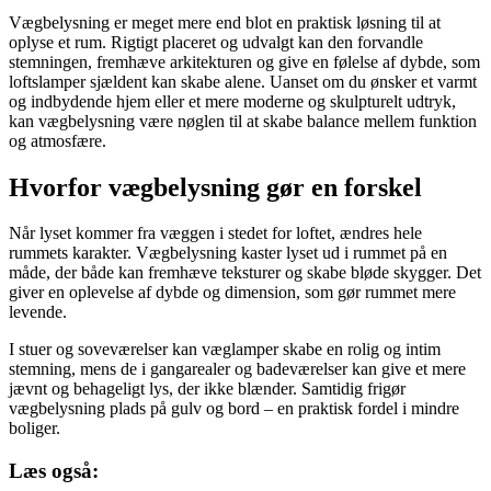
Vægbelysning er meget mere end blot en praktisk løsning til at
oplyse et rum. Rigtigt placeret og udvalgt kan den forvandle
stemningen, fremhæve arkitekturen og give en følelse af dybde, som
loftslamper sjældent kan skabe alene. Uanset om du ønsker et varmt
og indbydende hjem eller et mere moderne og skulpturelt udtryk,
kan vægbelysning være nøglen til at skabe balance mellem funktion
og atmosfære.
Hvorfor vægbelysning gør en forskel
Når lyset kommer fra væggen i stedet for loftet, ændres hele
rummets karakter. Vægbelysning kaster lyset ud i rummet på en
måde, der både kan fremhæve teksturer og skabe bløde skygger. Det
giver en oplevelse af dybde og dimension, som gør rummet mere
levende.
I stuer og soveværelser kan væglamper skabe en rolig og intim
stemning, mens de i gangarealer og badeværelser kan give et mere
jævnt og behageligt lys, der ikke blænder. Samtidig frigør
vægbelysning plads på gulv og bord – en praktisk fordel i mindre
boliger.
Læs også: