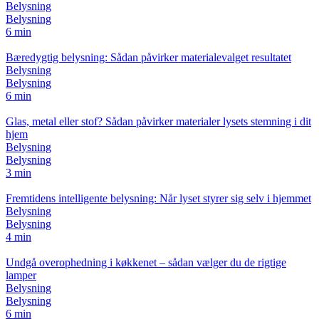
Belysning
Belysning
6 min
Bæredygtig belysning: Sådan påvirker materialevalget resultatet
Belysning
Belysning
6 min
Glas, metal eller stof? Sådan påvirker materialer lysets stemning i dit
hjem
Belysning
Belysning
3 min
Fremtidens intelligente belysning: Når lyset styrer sig selv i hjemmet
Belysning
Belysning
4 min
Undgå overophedning i køkkenet – sådan vælger du de rigtige
lamper
Belysning
Belysning
6 min