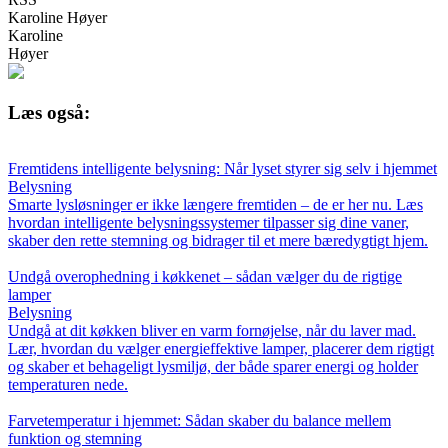
Karoline Høyer
Karoline
Høyer
Læs også:
Fremtidens intelligente belysning: Når lyset styrer sig selv i hjemmet
Belysning
Smarte lysløsninger er ikke længere fremtiden – de er her nu. Læs
hvordan intelligente belysningssystemer tilpasser sig dine vaner,
skaber den rette stemning og bidrager til et mere bæredygtigt hjem.
Undgå overophedning i køkkenet – sådan vælger du de rigtige
lamper
Belysning
Undgå at dit køkken bliver en varm fornøjelse, når du laver mad.
Lær, hvordan du vælger energieffektive lamper, placerer dem rigtigt
og skaber et behageligt lysmiljø, der både sparer energi og holder
temperaturen nede.
Farvetemperatur i hjemmet: Sådan skaber du balance mellem
funktion og stemning