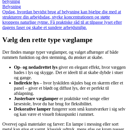
belysning
Belysning
Opdag, hvordan bevidst brug af belysning kan hjælpe dig med at
strukturere din arbejdsdag, styrke koncentrationen og støtte
kroppens naturlige rytme. Få praktiske råd til at tilpasse lyset efter
dagens faser og skabe et sundere arbejdsmiljø.
Vælg den rette type væglampe
Der findes mange typer væglamper, og valget afhænger af både
rummets funktion og den stemning, du ønsker at skabe.
Op- og nedadrettet lys
giver en elegant effekt, hvor væggen
bades i lys og skygge. Det er ideelt til at skabe dybde i stuer
og gange.
Indirekte lys
– hvor lyskilden skjules bag en skærm eller et
panel – giver et blødt og diffust lys, der er perfekt til
afslapning.
Justerbare væglamper
er praktiske ved senge eller
læsestole, hvor du har brug for fleksibilitet.
Dekorative lamper
fungerer som små kunstværker i sig selv
og kan være et visuelt fokuspunkt i rummet.
Overvej også materialer og farver: En lampe i messing eller sort
metal kan give et varmt, klassisk udtryk, mens glas og krom passer