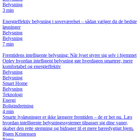
Belysning
3 min
Energieffektiv belysning i soveværelset – sådan vælger du de bedste
løsninger
Belysning
Belysning
7 min
Fremtidens intelligente belysning: Når lyset styrer sig selv i hjemmet
Oplev hvordan intelligent belysning gør hverdagen smartere, mere
komfortabel og energieffektiv
Belysning
Belysning
Smart Home
Belysning
Teknologi
Energi
Boligindretning
4 min
Smarte lysløsninger er ikke længere fremtiden – de er her nu. Læs
hvordan intelligente belysningssystemer tilpasser sig dine vaner,
skaber den rette stemning og bidrager til et mere bæredygtigt hjem.
Bjørn Kristensen
Bjørn