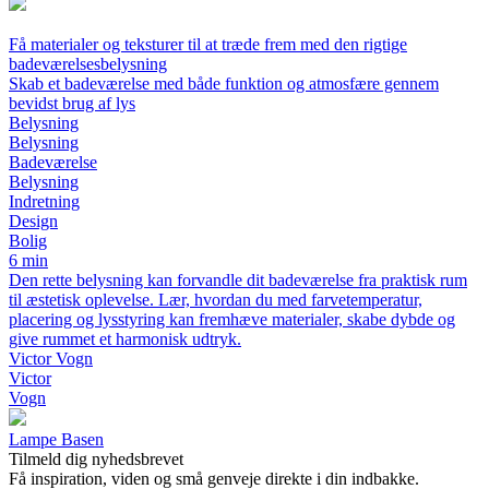
Få materialer og teksturer til at træde frem med den rigtige
badeværelsesbelysning
Skab et badeværelse med både funktion og atmosfære gennem
bevidst brug af lys
Belysning
Belysning
Badeværelse
Belysning
Indretning
Design
Bolig
6 min
Den rette belysning kan forvandle dit badeværelse fra praktisk rum
til æstetisk oplevelse. Lær, hvordan du med farvetemperatur,
placering og lysstyring kan fremhæve materialer, skabe dybde og
give rummet et harmonisk udtryk.
Victor Vogn
Victor
Vogn
Lampe Basen
Tilmeld dig nyhedsbrevet
Få inspiration, viden og små genveje direkte i din indbakke.