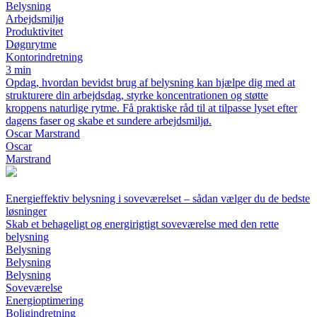
Belysning
Arbejdsmiljø
Produktivitet
Døgnrytme
Kontorindretning
3 min
Opdag, hvordan bevidst brug af belysning kan hjælpe dig med at
strukturere din arbejdsdag, styrke koncentrationen og støtte
kroppens naturlige rytme. Få praktiske råd til at tilpasse lyset efter
dagens faser og skabe et sundere arbejdsmiljø.
Oscar Marstrand
Oscar
Marstrand
Energieffektiv belysning i soveværelset – sådan vælger du de bedste
løsninger
Skab et behageligt og energirigtigt soveværelse med den rette
belysning
Belysning
Belysning
Belysning
Soveværelse
Energioptimering
Boligindretning