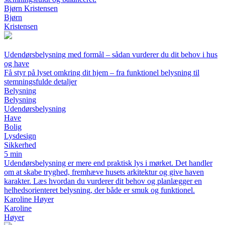
Bjørn Kristensen
Bjørn
Kristensen
Udendørsbelysning med formål – sådan vurderer du dit behov i hus
og have
Få styr på lyset omkring dit hjem – fra funktionel belysning til
stemningsfulde detaljer
Belysning
Belysning
Udendørsbelysning
Have
Bolig
Lysdesign
Sikkerhed
5 min
Udendørsbelysning er mere end praktisk lys i mørket. Det handler
om at skabe tryghed, fremhæve husets arkitektur og give haven
karakter. Læs hvordan du vurderer dit behov og planlægger en
helhedsorienteret belysning, der både er smuk og funktionel.
Karoline Høyer
Karoline
Høyer