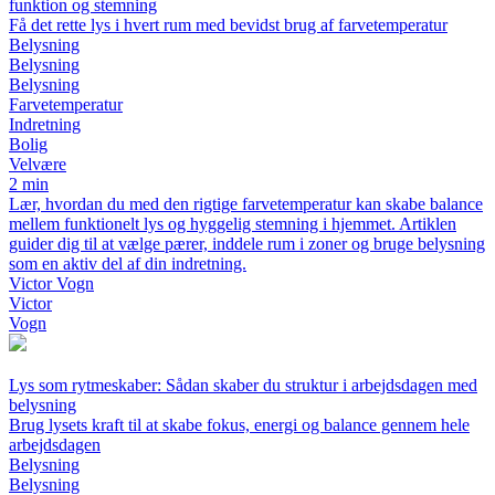
funktion og stemning
Få det rette lys i hvert rum med bevidst brug af farvetemperatur
Belysning
Belysning
Belysning
Farvetemperatur
Indretning
Bolig
Velvære
2 min
Lær, hvordan du med den rigtige farvetemperatur kan skabe balance
mellem funktionelt lys og hyggelig stemning i hjemmet. Artiklen
guider dig til at vælge pærer, inddele rum i zoner og bruge belysning
som en aktiv del af din indretning.
Victor Vogn
Victor
Vogn
Lys som rytmeskaber: Sådan skaber du struktur i arbejdsdagen med
belysning
Brug lysets kraft til at skabe fokus, energi og balance gennem hele
arbejdsdagen
Belysning
Belysning