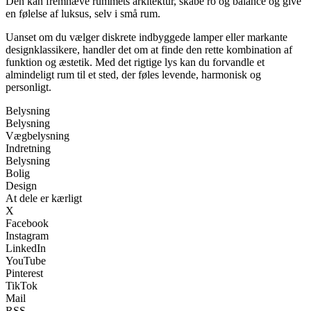
Den kan fremhæve rummets arkitektur, skabe ro og balance og give
en følelse af luksus, selv i små rum.
Uanset om du vælger diskrete indbyggede lamper eller markante
designklassikere, handler det om at finde den rette kombination af
funktion og æstetik. Med det rigtige lys kan du forvandle et
almindeligt rum til et sted, der føles levende, harmonisk og
personligt.
Belysning
Belysning
Vægbelysning
Indretning
Belysning
Bolig
Design
At dele er kærligt
X
Facebook
Instagram
LinkedIn
YouTube
Pinterest
TikTok
Mail
RSS