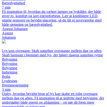
Bæredygtighed
7 min
Få inspiration til, hvordan du vælger lamper og lyskilder, der både
giver ro, komfort og lavt energiforbrug. Lær at kombinere LED,
smarte sensorer og bevidst placering, så du får et soveværelse med
både stemning og bæredygtighed.
August Johansen
August
Johansen
Lys som overgang: Skab naturlige overgange mellem dag og aften
Skab harmoni i hjemmet med lys, der følger dagens naturlige rytme
Belysning
Belysning
Belysning
Indretning
Bolig
Lysdesign
Hjemmestemning
3 min
Oplev, hvordan bevidst brug af lys kan skabe en rolig overgang
mellem dag og aften. Få inspiration til at indrette med belysning, der
understøtter både energi og afslapning – og gør dit hjem mere
stemningsfuldt og balanceret.