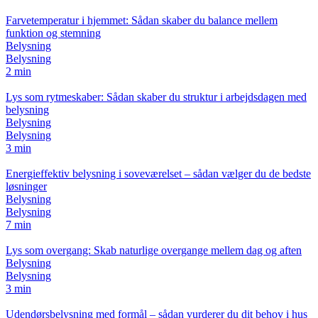
Farvetemperatur i hjemmet: Sådan skaber du balance mellem
funktion og stemning
Belysning
Belysning
2 min
Lys som rytmeskaber: Sådan skaber du struktur i arbejdsdagen med
belysning
Belysning
Belysning
3 min
Energieffektiv belysning i soveværelset – sådan vælger du de bedste
løsninger
Belysning
Belysning
7 min
Lys som overgang: Skab naturlige overgange mellem dag og aften
Belysning
Belysning
3 min
Udendørsbelysning med formål – sådan vurderer du dit behov i hus