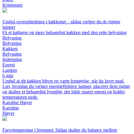
Kristensen
Undgå overophedning i køkkenet – sådan vælger du de rigtige
lamper
Få et køligere og mere behageligt køkken med den rette belysning
Belysning
Belysning
Køkken
Belysning
Indretning
Energi
Lamper
6 min
Undgå at dit køkken bliver en varm fornøjelse, når du laver mad.
Lær, hvordan du vælger energieffektive lamper, placerer dem rigtigt
og skaber et behageligt lysmiljø, der både sparer energi og holder
temperaturen nede.
Karoline Høyer
Karoline
Høyer
Farvetemperatur i hjemmet: Sådan skaber du balance mellem