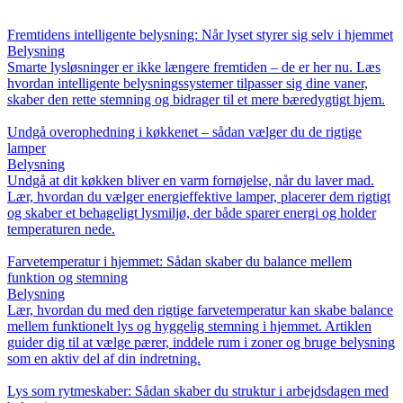
Fremtidens intelligente belysning: Når lyset styrer sig selv i hjemmet
Belysning
Smarte lysløsninger er ikke længere fremtiden – de er her nu. Læs
hvordan intelligente belysningssystemer tilpasser sig dine vaner,
skaber den rette stemning og bidrager til et mere bæredygtigt hjem.
Undgå overophedning i køkkenet – sådan vælger du de rigtige
lamper
Belysning
Undgå at dit køkken bliver en varm fornøjelse, når du laver mad.
Lær, hvordan du vælger energieffektive lamper, placerer dem rigtigt
og skaber et behageligt lysmiljø, der både sparer energi og holder
temperaturen nede.
Farvetemperatur i hjemmet: Sådan skaber du balance mellem
funktion og stemning
Belysning
Lær, hvordan du med den rigtige farvetemperatur kan skabe balance
mellem funktionelt lys og hyggelig stemning i hjemmet. Artiklen
guider dig til at vælge pærer, inddele rum i zoner og bruge belysning
som en aktiv del af din indretning.
Lys som rytmeskaber: Sådan skaber du struktur i arbejdsdagen med