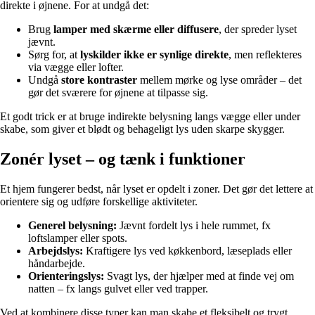
direkte i øjnene. For at undgå det:
Brug
lamper med skærme eller diffusere
, der spreder lyset
jævnt.
Sørg for, at
lyskilder ikke er synlige direkte
, men reflekteres
via vægge eller lofter.
Undgå
store kontraster
mellem mørke og lyse områder – det
gør det sværere for øjnene at tilpasse sig.
Et godt trick er at bruge indirekte belysning langs vægge eller under
skabe, som giver et blødt og behageligt lys uden skarpe skygger.
Zonér lyset – og tænk i funktioner
Et hjem fungerer bedst, når lyset er opdelt i zoner. Det gør det lettere at
orientere sig og udføre forskellige aktiviteter.
Generel belysning:
Jævnt fordelt lys i hele rummet, fx
loftslamper eller spots.
Arbejdslys:
Kraftigere lys ved køkkenbord, læseplads eller
håndarbejde.
Orienteringslys:
Svagt lys, der hjælper med at finde vej om
natten – fx langs gulvet eller ved trapper.
Ved at kombinere disse typer kan man skabe et fleksibelt og trygt