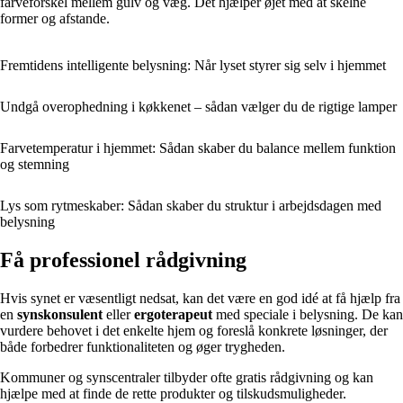
farveforskel mellem gulv og væg. Det hjælper øjet med at skelne
former og afstande.
Fremtidens intelligente belysning: Når lyset styrer sig selv i hjemmet
Undgå overophedning i køkkenet – sådan vælger du de rigtige lamper
Farvetemperatur i hjemmet: Sådan skaber du balance mellem funktion
og stemning
Lys som rytmeskaber: Sådan skaber du struktur i arbejdsdagen med
belysning
Få professionel rådgivning
Hvis synet er væsentligt nedsat, kan det være en god idé at få hjælp fra
en
synskonsulent
eller
ergoterapeut
med speciale i belysning. De kan
vurdere behovet i det enkelte hjem og foreslå konkrete løsninger, der
både forbedrer funktionaliteten og øger trygheden.
Kommuner og synscentraler tilbyder ofte gratis rådgivning og kan
hjælpe med at finde de rette produkter og tilskudsmuligheder.