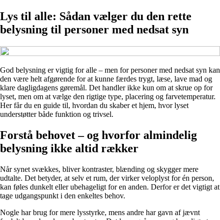
Lys til alle: Sådan vælger du den rette
belysning til personer med nedsat syn
God belysning er vigtig for alle – men for personer med nedsat syn kan
den være helt afgørende for at kunne færdes trygt, læse, lave mad og
klare dagligdagens gøremål. Det handler ikke kun om at skrue op for
lyset, men om at vælge den rigtige type, placering og farvetemperatur.
Her får du en guide til, hvordan du skaber et hjem, hvor lyset
understøtter både funktion og trivsel.
Forstå behovet – og hvorfor almindelig
belysning ikke altid rækker
Når synet svækkes, bliver kontraster, blænding og skygger mere
udtalte. Det betyder, at selv et rum, der virker veloplyst for én person,
kan føles dunkelt eller ubehageligt for en anden. Derfor er det vigtigt at
tage udgangspunkt i den enkeltes behov.
Nogle har brug for mere lysstyrke, mens andre har gavn af jævnt