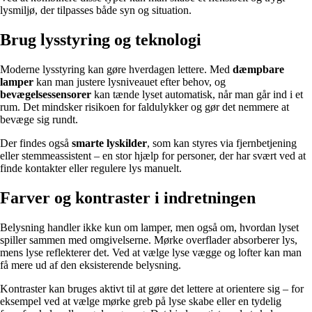
lysmiljø, der tilpasses både syn og situation.
Brug lysstyring og teknologi
Moderne lysstyring kan gøre hverdagen lettere. Med
dæmpbare
lamper
kan man justere lysniveauet efter behov, og
bevægelsessensorer
kan tænde lyset automatisk, når man går ind i et
rum. Det mindsker risikoen for faldulykker og gør det nemmere at
bevæge sig rundt.
Der findes også
smarte lyskilder
, som kan styres via fjernbetjening
eller stemmeassistent – en stor hjælp for personer, der har svært ved at
finde kontakter eller regulere lys manuelt.
Farver og kontraster i indretningen
Belysning handler ikke kun om lamper, men også om, hvordan lyset
spiller sammen med omgivelserne. Mørke overflader absorberer lys,
mens lyse reflekterer det. Ved at vælge lyse vægge og lofter kan man
få mere ud af den eksisterende belysning.
Kontraster kan bruges aktivt til at gøre det lettere at orientere sig – for
eksempel ved at vælge mørke greb på lyse skabe eller en tydelig